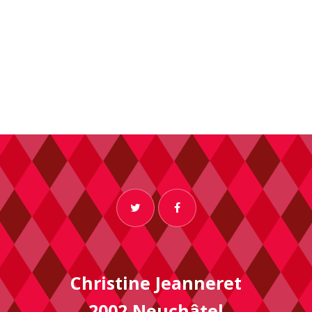
A
T
I
O
N
D
E
V
U
Christine Jeanneret
2002 Neuchâtel