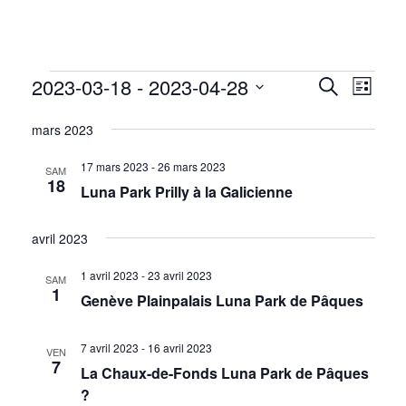
Évènements
R
2023-03-18
 - 
2023-04-28
N
R
L
e
a
S
i
E
c
mars 2023
s
v
e
h
t
i
e
l
17 mars 2023
-
26 mars 2023
C
SAM
18
r
g
Luna Park Prilly à la Galicienne
e
c
a
H
c
h
t
avril 2023
e
t
E
i
d
1 avril 2023
-
23 avril 2023
SAM
o
1
Genève Plainpalais Luna Park de Pâques
a
R
n
t
d
7 avril 2023
-
16 avril 2023
C
VEN
e
e
7
La Chaux-de-Fonds Luna Park de Pâques
.
v
?