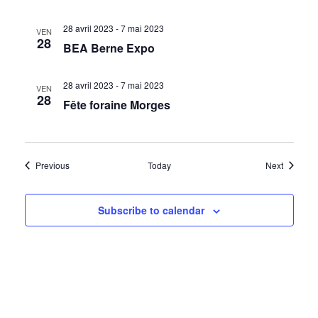
H
u
e
E
28 avril 2023
-
7 mai 2023
VEN
28
s
BEA Berne Expo
E
É
v
28 avril 2023
-
7 mai 2023
VEN
28
T
Fête foraine Morges
è
n
N
e
m
Évènements
Évèneme
Previous
Today
Next
A
e
n
V
Subscribe to calendar
t
I
G