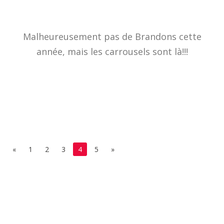
Malheureusement pas de Brandons cette
année, mais les carrousels sont là!!!
PAGES:
«
1
2
3
4
5
»