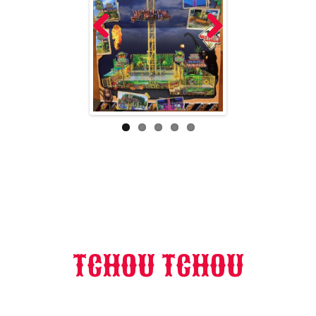
Prev
Nex
ious
t
TCHOU TCHOU