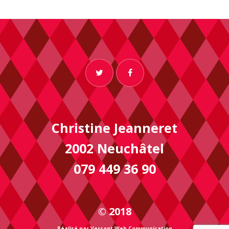
Christine Jeanneret
2002 Neuchâtel
079 449 36 90
© 2018
Réalisé par
Versant Web Communication