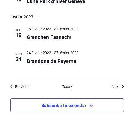
H
Luna Park d’hiver Genève
u
e
E
février 2023
s
E
É
16 février 2023
-
21 février 2023
JEU
16
v
Grenchen Fasnacht
T
è
n
24 février 2023
-
27 février 2023
VEN
N
24
Brandons de Payerne
e
m
A
e
n
Évènements
V
Évèneme
Previous
Today
Next
t
I
Subscribe to calendar
G