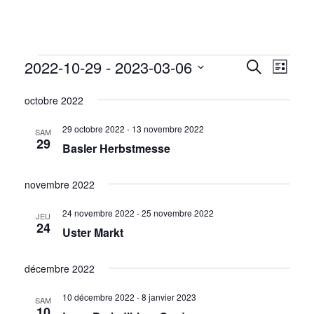
Évènements
R
2022-10-29
 - 
2023-03-06
N
R
L
e
a
S
i
E
c
octobre 2022
s
v
e
h
t
i
e
l
29 octobre 2022
-
13 novembre 2022
C
SAM
29
r
g
Basler Herbstmesse
e
c
a
H
c
h
t
novembre 2022
e
t
E
i
d
24 novembre 2022
-
25 novembre 2022
JEU
o
24
Uster Markt
a
R
n
t
d
décembre 2022
C
e
e
.
10 décembre 2022
-
8 janvier 2023
v
SAM
10