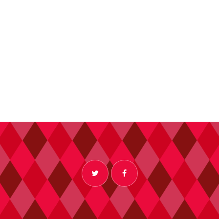
A
T
I
O
N
D
E
V
U